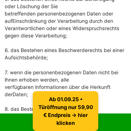
oder Löschung der Sie
betreffenden personenbezogenen Daten oder
aufEinschränkung der Verarbeitung durch den
Verantwortlichen oder eines Widerspruchsrechts
gegen diese Verarbeitung;
6. das Bestehen eines Beschwerderechts bei einer
Aufsichtsbehörde;
7. wenn die personenbezogenen Daten nicht bei
Ihnen erhoben werden, alle
verfügbaren Informationen über die Herkunft
derDaten;
Ab 01.09.25 •
Türöffnung nur 59,90
8. das Bestehen einer automatisierten
€ Endpreis → hier
Entscheidungsfindung einschließlich Profiling
Jetzt anrufen
klicken
gemäß Art. 22 Abs. 1 und 4 DSGVOund –