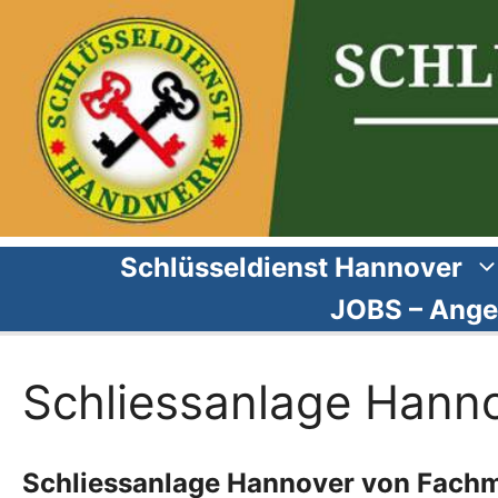
Zum
Inhalt
springen
Schlüsseldienst Hannover
JOBS – Ange
Schliessanlage Hann
Schliessanlage Hannover von Fach