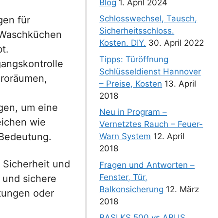
Blog
1. April 2024
Schlosswechsel, Tausch,
gen für
Sicherheitsschloss.
e Waschküchen
Kosten. DIY.
30. April 2022
t.
Tipps: Türöffnung
angskontrolle
Schlüsseldienst Hannover
üroräumen,
– Preise, Kosten
13. April
2018
gen, um eine
Neu in Program –
eichen wie
Vernetztes Rauch – Feuer-
 Bedeutung.
Warn System
12. April
2018
 Sicherheit und
Fragen und Antworten –
Fenster, Tür,
e und sichere
Balkonsicherung
12. März
htungen oder
2018
BASI KS 500 vs ABUS