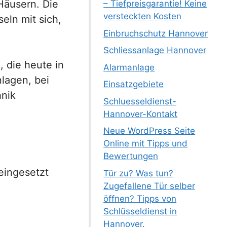
Häusern. Die
– Tiefpreisgarantie! Keine
versteckten Kosten
eln mit sich,
Einbruchschutz Hannover
Schliessanlage Hannover
, die heute in
Alarmanlage
nlagen, bei
Einsatzgebiete
hnik
Schluesseldienst-
Hannover-Kontakt
Neue WordPress Seite
Online mit Tipps und
Bewertungen
eingesetzt
Tür zu? Was tun?
Zugefallene Tür selber
öffnen? Tipps von
Schlüsseldienst in
l
Hannover.