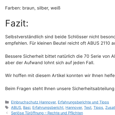
Farben: braun, silber, weiß
Fazit:
Selbstverständlich sind beide Schlösser nicht beson
empfehlen. Für kleinen Beutel reicht oft ABUS 2110 a
Bessere Sicherheit bittet natürlich die 70 Serie von 
aber der Aufwand lohnt sich auf jeden Fall.
Wir hoffen mit diesem Artikel konnten wir Ihnen helf
Beim Fragen steht Ihnen unsere Sicherheitsabteilun
Kategorien
EInbruchschutz Hannover
,
Erfahrungsberichte und Tipps
Schlagwörter
ABUS
,
Basi
,
Erfahrungsbericht
,
Hannover
,
Test
,
Tipps
,
Zusa
Seriöse Türöffnung – Rechte und Pflichten