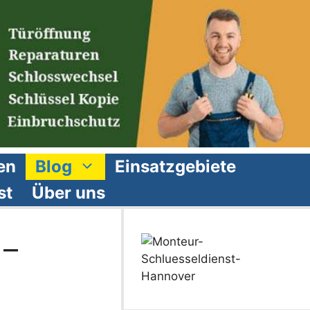
en
Blog
Einsatzgebiete
st
Über uns
 –