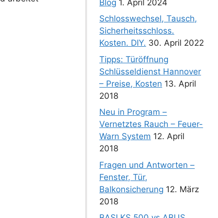
Blog
1. April 2024
Schlosswechsel, Tausch,
Sicherheitsschloss.
Kosten. DIY.
30. April 2022
Tipps: Türöffnung
Schlüsseldienst Hannover
– Preise, Kosten
13. April
2018
Neu in Program –
Vernetztes Rauch – Feuer-
Warn System
12. April
2018
Fragen und Antworten –
Fenster, Tür,
Balkonsicherung
12. März
2018
BASI KS 500 vs ABUS