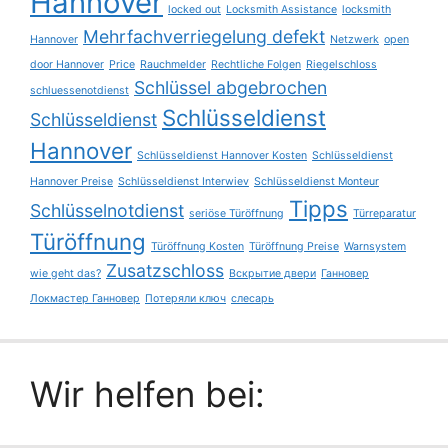
Hannover
locked out
Locksmith Assistance
locksmith
Mehrfachverriegelung defekt
Hannover
Netzwerk
open
door Hannover
Price
Rauchmelder
Rechtliche Folgen
Riegelschloss
Schlüssel abgebrochen
schluessenotdienst
Schlüsseldienst
Schlüsseldienst
Hannover
Schlüsseldienst Hannover Kosten
Schlüsseldienst
Hannover Preise
Schlüsseldienst Interwiev
Schlüsseldienst Monteur
Tipps
Schlüsselnotdienst
seriöse Türöffnung
Türreparatur
Türöffnung
Türöffnung Kosten
Türöffnung Preise
Warnsystem
Zusatzschloss
wie geht das?
Вскрытие двери
Ганновер
Локмастер Ганновер
Потеряли ключ
слесарь
Wir helfen bei: