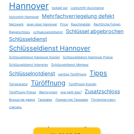
Hannover
locked out
Locksmith Assistance
Mehrfachverriegelung defekt
locksmith Hannover
Netzwerk
open door Hannover
Price
Rauchmelder
Rechtliche Folgen
Schlüssel abgebrochen
Riegelschloss
schluessenotdienst
Schlüsseldienst
Schlüsseldienst Hannover
Schlüsseldienst Hannover Kosten
Schlüsseldienst Hannover Preise
Schlüsseldienst Interwiev
Schlüsseldienst Monteur
Tipps
Schlüsselnotdienst
seriöse Türöffnung
Türöffnung
Türreparatur
Türöffnung Kosten
Zusatzschloss
Türöffnung Preise
Warnsystem
wie geht das?
Вскрытие двери
Ганновер
Локмастер Ганновер
Потеряли ключ
слесарь
[sv_provenexpert]