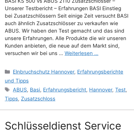
BASI KS 500 vs ABUS 2110 Zusatzschlösser –
Unserer Testbericht – Erfahrungen BASI Einstieg
bei Zusatzschlössern Seit einige Zeit versucht BASI
auch ähnlich Zusatzschlösser zu verkaufen wie
ABUS. Wir haben den Test gemacht und das sind
unsere Erfahrungen. Alle Produkte die wir unseren
Kunden anbieten, die neue auf dem Markt sind,
versuchen wir bei uns …
Weiterlesen …
Kategorien
EInbruchschutz Hannover
,
Erfahrungsberichte
und Tipps
Schlagwörter
ABUS
,
Basi
,
Erfahrungsbericht
,
Hannover
,
Test
,
Tipps
,
Zusatzschloss
Schlüsseldienst Service