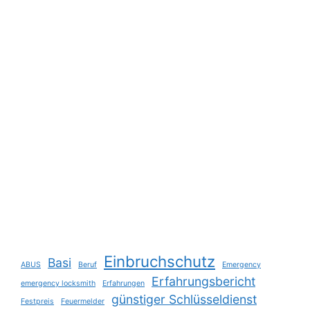
Einbruchschutz
Basi
ABUS
Beruf
Emergency
Erfahrungsbericht
emergency locksmith
Erfahrungen
günstiger Schlüsseldienst
Festpreis
Feuermelder