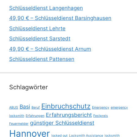
Schlüsseldienst Langenhagen
49,90 € – Schlüsseldienst Barsinghausen
Schlüsseldienst Lehrte
Schlüsseldienst Sarstedt
49,90 € – Schlüsseldienst Arnum
Schlüsseldienst Pattensen
Schlagwörter
Einbruchschutz
Basi
ABUS
Beruf
Emergency
emergency
Erfahrungsbericht
locksmith
Erfahrungen
Festpreis
günstiger Schlüsseldienst
Feuermelder
Hannover
locked out
Locksmith Assistance
locksmith