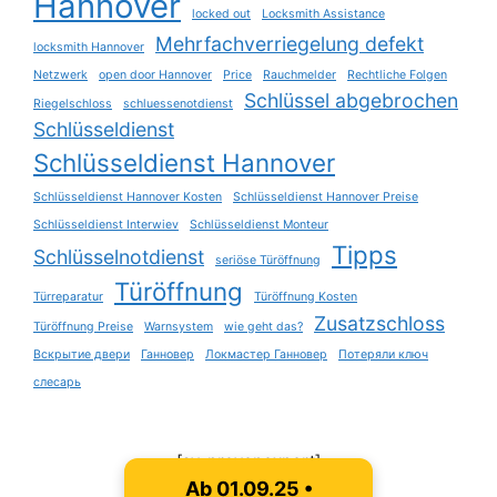
Hannover
locked out
Locksmith Assistance
Mehrfachverriegelung defekt
locksmith Hannover
Netzwerk
open door Hannover
Price
Rauchmelder
Rechtliche Folgen
Schlüssel abgebrochen
Riegelschloss
schluessenotdienst
Schlüsseldienst
Schlüsseldienst Hannover
Schlüsseldienst Hannover Kosten
Schlüsseldienst Hannover Preise
Schlüsseldienst Interwiev
Schlüsseldienst Monteur
Tipps
Schlüsselnotdienst
seriöse Türöffnung
Türöffnung
Türreparatur
Türöffnung Kosten
Zusatzschloss
Türöffnung Preise
Warnsystem
wie geht das?
Вскрытие двери
Ганновер
Локмастер Ганновер
Потеряли ключ
слесарь
[sv_provenexpert]
Ab 01.09.25 •