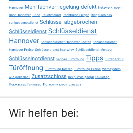
Mehrfachverriegelung defekt
Hannover
Netzwerk
open
door Hannover
Price
Rauchmelder
Rechtliche Folgen
Riegelschloss
Schlüssel abgebrochen
schluessenotdienst
Schlüsseldienst
Schlüsseldienst
Hannover
Schlüsseldienst Hannover Kosten
Schlüsseldienst
Hannover Preise
Schlüsseldienst Interwiev
Schlüsseldienst Monteur
Tipps
Schlüsselnotdienst
seriöse Türöffnung
Türreparatur
Türöffnung
Türöffnung Kosten
Türöffnung Preise
Warnsystem
Zusatzschloss
wie geht das?
Вскрытие двери
Ганновер
Локмастер Ганновер
Потеряли ключ
слесарь
Wir helfen bei: