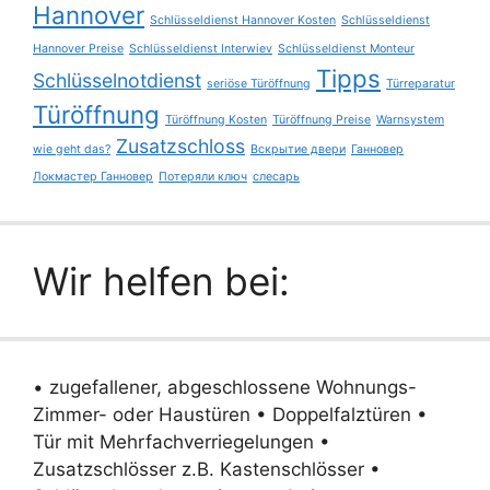
Hannover
Schlüsseldienst Hannover Kosten
Schlüsseldienst
Hannover Preise
Schlüsseldienst Interwiev
Schlüsseldienst Monteur
Tipps
Schlüsselnotdienst
seriöse Türöffnung
Türreparatur
Türöffnung
Türöffnung Kosten
Türöffnung Preise
Warnsystem
Zusatzschloss
wie geht das?
Вскрытие двери
Ганновер
Локмастер Ганновер
Потеряли ключ
слесарь
Wir helfen bei:
• zugefallener, abgeschlossene Wohnungs-
Zimmer- oder Haustüren • Doppelfalztüren •
Tür mit Mehrfachverriegelungen •
Zusatzschlösser z.B. Kastenschlösser •