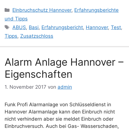
Kategorien
EInbruchschutz Hannover
,
Erfahrungsberichte
und Tipps
Schlagwörter
ABUS
,
Basi
,
Erfahrungsbericht
,
Hannover
,
Test
,
Tipps
,
Zusatzschloss
Alarm Anlage Hannover –
Eigenschaften
1. November 2017
von
admin
Funk Profi Alarmanlage von Schlüsseldienst in
Hannover Alarmanlage kann den Einbruch nicht
nicht verhindern aber sie meldet Einbruch oder
Einbruchversuch. Auch bei Gas- Wasserschaden,