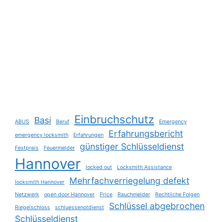
Einbruchschutz
Basi
ABUS
Beruf
Emergency
Erfahrungsbericht
emergency locksmith
Erfahrungen
günstiger Schlüsseldienst
Festpreis
Feuermelder
Hannover
locked out
Locksmith Assistance
Mehrfachverriegelung defekt
locksmith Hannover
Netzwerk
open door Hannover
Price
Rauchmelder
Rechtliche Folgen
Schlüssel abgebrochen
Riegelschloss
schluessenotdienst
Schlüsseldienst