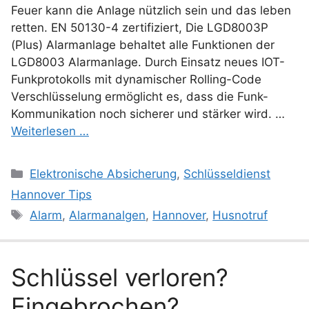
Feuer kann die Anlage nützlich sein und das leben
retten. EN 50130-4 zertifiziert, Die LGD8003P
(Plus) Alarmanlage behaltet alle Funktionen der
LGD8003 Alarmanlage. Durch Einsatz neues IOT-
Funkprotokolls mit dynamischer Rolling-Code
Verschlüsselung ermöglicht es, dass die Funk-
Kommunikation noch sicherer und stärker wird. …
Weiterlesen …
Kategorien
Elektronische Absicherung
,
Schlüsseldienst
Hannover Tips
Schlagwörter
Alarm
,
Alarmanalgen
,
Hannover
,
Husnotruf
Schlüssel verloren?
Eingebrochen?