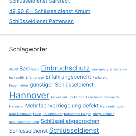
Schlüsseldienst Sarstedt
49,90 € – Schlüsseldienst Arnum
Schlüsseldienst Pattensen
Schlagwörter
Einbruchschutz
Basi
ABUS
Beruf
Emergency
emergency
Erfahrungsbericht
locksmith
Erfahrungen
Festpreis
günstiger Schlüsseldienst
Feuermelder
Hannover
locked out
Locksmith Assistance
locksmith
Mehrfachverriegelung defekt
Hannover
Netzwerk
open
door Hannover
Price
Rauchmelder
Rechtliche Folgen
Riegelschloss
Schlüssel abgebrochen
schluessenotdienst
Schlüsseldienst
Schlüsseldienst