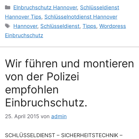
Kategorien
EInbruchschutz Hannover
,
Schlüsseldienst
Hannover Tips
,
Schlüsselnotdienst Hannover
Schlagwörter
Hannover
,
Schlüsseldienst
,
Tipps
,
Wordpress
Einbruchschutz
Wir führen und montieren
von der Polizei
empfohlen
Einbruchschutz.
25. April 2015
von
admin
SCHLÜSSELDIENST – SICHERHEITSTECHNIK –