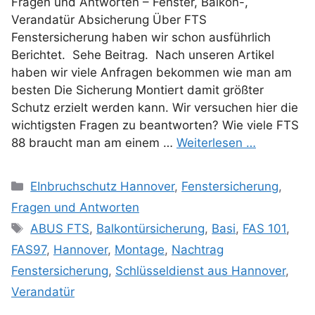
Fragen und Antworten – Fenster, Balkon-,
Verandatür Absicherung Über FTS
Fenstersicherung haben wir schon ausführlich
Berichtet. Sehe Beitrag. Nach unseren Artikel
haben wir viele Anfragen bekommen wie man am
besten Die Sicherung Montiert damit größter
Schutz erzielt werden kann. Wir versuchen hier die
wichtigsten Fragen zu beantworten? Wie viele FTS
88 braucht man am einem …
Weiterlesen …
Kategorien
EInbruchschutz Hannover
,
Fenstersicherung
,
Fragen und Antworten
Schlagwörter
ABUS FTS
,
Balkontürsicherung
,
Basi
,
FAS 101
,
FAS97
,
Hannover
,
Montage
,
Nachtrag
Fenstersicherung
,
Schlüsseldienst aus Hannover
,
Verandatür