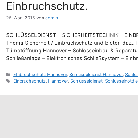
Einbruchschutz.
25. April 2015
von
admin
SCHLÜSSELDIENST – SICHERHEITSTECHNIK – EINBR
Thema Sicherheit / Einbruchschutz und bieten dazu 
Türnotöffnung Hannover – Schlosseinbau & Reparatur
Schließanlage – Elektronisches Schließsystem – Ein
Kategorien
EInbruchschutz Hannover
,
Schlüsseldienst Hannover
,
Schlü
Schlagwörter
Einbruchschutz
,
Hannover
,
Schlüsseldienst
,
Schlüsselnotdie