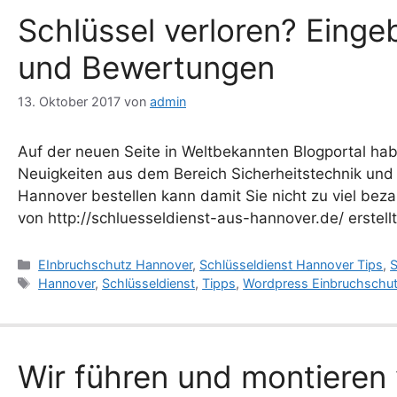
Schlüssel verloren? Einge
und Bewertungen
13. Oktober 2017
von
admin
Auf der neuen Seite in Weltbekannten Blogportal hab
Neuigkeiten aus dem Bereich Sicherheitstechnik und 
Hannover bestellen kann damit Sie nicht zu viel bez
von http://schluesseldienst-aus-hannover.de/ erstel
Kategorien
EInbruchschutz Hannover
,
Schlüsseldienst Hannover Tips
,
S
Schlagwörter
Hannover
,
Schlüsseldienst
,
Tipps
,
Wordpress Einbruchschu
Wir führen und montieren 