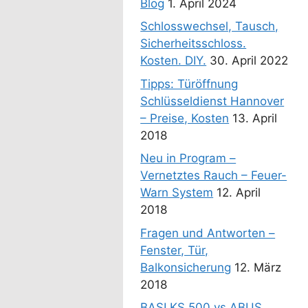
Blog
1. April 2024
Schlosswechsel, Tausch,
Sicherheitsschloss.
Kosten. DIY.
30. April 2022
Tipps: Türöffnung
Schlüsseldienst Hannover
– Preise, Kosten
13. April
2018
Neu in Program –
Vernetztes Rauch – Feuer-
Warn System
12. April
2018
Fragen und Antworten –
Fenster, Tür,
Balkonsicherung
12. März
2018
BASI KS 500 vs ABUS