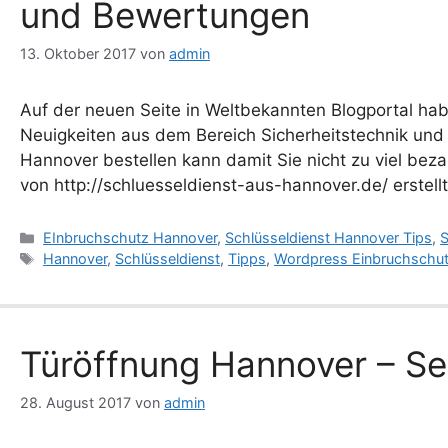
und Bewertungen
13. Oktober 2017
von
admin
Auf der neuen Seite in Weltbekannten Blogportal hab
Neuigkeiten aus dem Bereich Sicherheitstechnik und 
Hannover bestellen kann damit Sie nicht zu viel bez
von http://schluesseldienst-aus-hannover.de/ erstel
Kategorien
EInbruchschutz Hannover
,
Schlüsseldienst Hannover Tips
,
S
Schlagwörter
Hannover
,
Schlüsseldienst
,
Tipps
,
Wordpress Einbruchschu
Türöffnung Hannover – Se
28. August 2017
von
admin