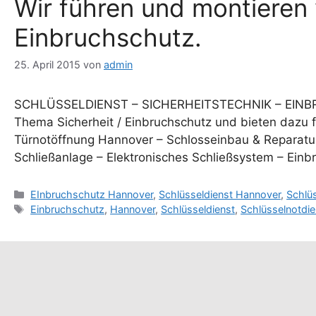
Wir führen und montieren 
Einbruchschutz.
25. April 2015
von
admin
SCHLÜSSELDIENST – SICHERHEITSTECHNIK – EINBR
Thema Sicherheit / Einbruchschutz und bieten dazu 
Türnotöffnung Hannover – Schlosseinbau & Reparatur
Schließanlage – Elektronisches Schließsystem – Ein
Kategorien
EInbruchschutz Hannover
,
Schlüsseldienst Hannover
,
Schlü
Schlagwörter
Einbruchschutz
,
Hannover
,
Schlüsseldienst
,
Schlüsselnotdie