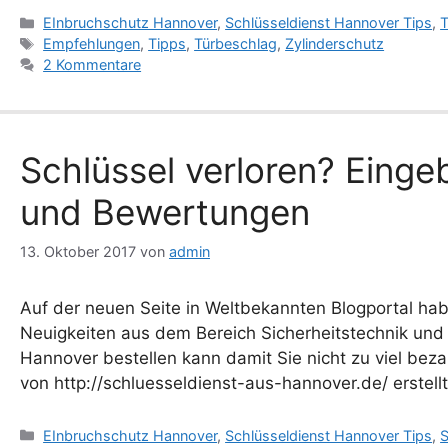
Kategorien
EInbruchschutz Hannover
,
Schlüsseldienst Hannover Tips
,
T
Schlagwörter
Empfehlungen
,
Tipps
,
Türbeschlag
,
Zylinderschutz
2 Kommentare
Schlüssel verloren? Einge
und Bewertungen
13. Oktober 2017
von
admin
Auf der neuen Seite in Weltbekannten Blogportal hab
Neuigkeiten aus dem Bereich Sicherheitstechnik und 
Hannover bestellen kann damit Sie nicht zu viel bez
von http://schluesseldienst-aus-hannover.de/ erstel
Kategorien
EInbruchschutz Hannover
,
Schlüsseldienst Hannover Tips
,
S