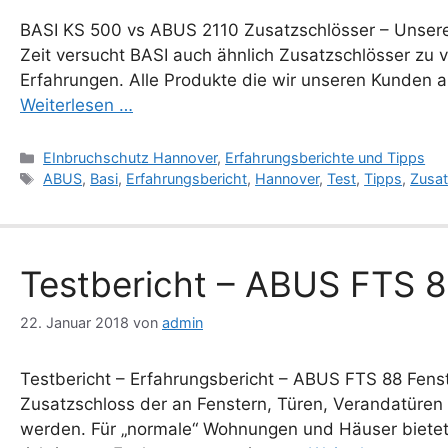
BASI KS 500 vs ABUS 2110 Zusatzschlösser – Unserer 
Zeit versucht BASI auch ähnlich Zusatzschlösser zu
Erfahrungen. Alle Produkte die wir unseren Kunden a
Weiterlesen …
Kategorien
EInbruchschutz Hannover
,
Erfahrungsberichte und Tipps
Schlagwörter
ABUS
,
Basi
,
Erfahrungsbericht
,
Hannover
,
Test
,
Tipps
,
Zusa
Testbericht – ABUS FTS 8
22. Januar 2018
von
admin
Testbericht – Erfahrungsbericht – ABUS FTS 88 Fens
Zusatzschloss der an Fenstern, Türen, Verandatüren 
werden. Für „normale“ Wohnungen und Häuser bietet