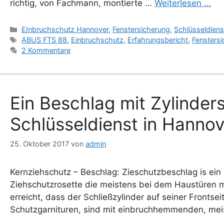
richtig, von Fachmann, montierte …
Weiterlesen …
Kategorien
EInbruchschutz Hannover
,
Fenstersicherung
,
Schlüsseldiens
Schlagwörter
ABUS FTS 88
,
Einbruchschutz
,
Erfahrungsbericht
,
Fensters
2 Kommentare
Ein Beschlag mit Zylinde
Schlüsseldienst in Hannov
25. Oktober 2017
von
admin
Kernziehschutz – Beschlag: Zieschutzbeschlag is ei
Ziehschutzrosette die meistens bei dem Haustüren 
erreicht, dass der Schließzylinder auf seiner Frontse
Schutzgarnituren, sind mit einbruchhemmenden, meis