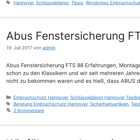
Schlagwörter
Hannover
,
Schlüsseldienst
,
Tipps
,
Wordpress Einbruchschu
Abus Fenstersicherung FT
19. Juli 2017
von
admin
Abus Fenstersicherung FTS 88 Erfahrungen, Montage
schon zu den Klassikern und wir seit mehreren Jahren
nicht zu bekommen waren und es hieß, dass ABUS die
Kategorien
EInbruchschutz Hannover
,
Schlüsseldienst Hannover Testbe
Schlagwörter
Beratung Einbruchschutz Hannover
,
Sicherheitsartikeln
,
Test
2 Kommentare