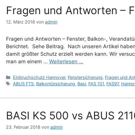
Fragen und Antworten – F
12. März 2018
von
admin
Fragen und Antworten – Fenster, Balkon-, Verandatü
Berichtet. Sehe Beitrag. Nach unseren Artikel hab
damit größter Schutz erzielt werden kann. Wir versu
man am einem …
Weiterlesen …
Kategorien
EInbruchschutz Hannover
,
Fenstersicherung
,
Fragen und An
Schlagwörter
ABUS FTS
,
Balkontürsicherung
,
Basi
,
FAS 101
,
FAS97
,
Hanno
BASI KS 500 vs ABUS 2110
23. Februar 2018
von
admin