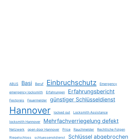
Einbruchschutz
Basi
ABUS
Beruf
Emergency
Erfahrungsbericht
emergency locksmith
Erfahrungen
günstiger Schlüsseldienst
Festpreis
Feuermelder
Hannover
locked out
Locksmith Assistance
Mehrfachverriegelung defekt
locksmith Hannover
Netzwerk
open door Hannover
Price
Rauchmelder
Rechtliche Folgen
Schlüssel abgebrochen
Riegelschloss
schluessenotdienst