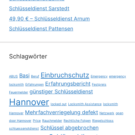
Schlüsseldienst Sarstedt
49,90 € – Schlüsseldienst Arnum
Schlüsseldienst Pattensen
Schlagwörter
Einbruchschutz
Basi
ABUS
Beruf
Emergency
emergency
Erfahrungsbericht
locksmith
Erfahrungen
Festpreis
günstiger Schlüsseldienst
Feuermelder
Hannover
locked out
Locksmith Assistance
locksmith
Mehrfachverriegelung defekt
Hannover
Netzwerk
open
door Hannover
Price
Rauchmelder
Rechtliche Folgen
Riegelschloss
Schlüssel abgebrochen
schluessenotdienst