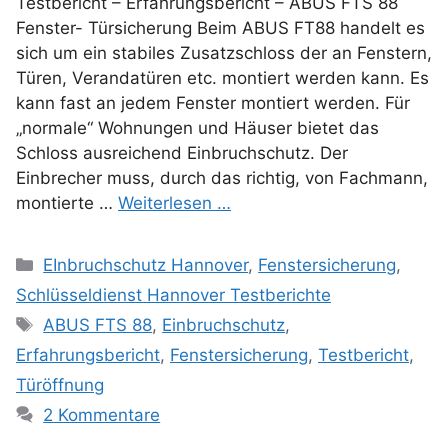
Testbericht – Erfahrungsbericht – ABUS FTS 88
Fenster- Türsicherung Beim ABUS FT88 handelt es
sich um ein stabiles Zusatzschloss der an Fenstern,
Türen, Verandatüren etc. montiert werden kann. Es
kann fast an jedem Fenster montiert werden. Für
„normale“ Wohnungen und Häuser bietet das
Schloss ausreichend Einbruchschutz. Der
Einbrecher muss, durch das richtig, von Fachmann,
montierte …
Weiterlesen …
Kategorien
EInbruchschutz Hannover
,
Fenstersicherung
,
Schlüsseldienst Hannover Testberichte
Schlagwörter
ABUS FTS 88
,
Einbruchschutz
,
Erfahrungsbericht
,
Fenstersicherung
,
Testbericht
,
Türöffnung
2 Kommentare