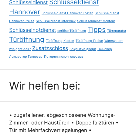
Schlüsseldienst
Schlüsseldienst
Hannover
Schlüsseldienst Hannover Kosten
Schlüsseldienst
Hannover Preise
Schlüsseldienst Interwiev
Schlüsseldienst Monteur
Tipps
Schlüsselnotdienst
seriöse Türöffnung
Türreparatur
Türöffnung
Türöffnung Kosten
Türöffnung Preise
Warnsystem
Zusatzschloss
wie geht das?
Вскрытие двери
Ганновер
Локмастер Ганновер
Потеряли ключ
слесарь
Wir helfen bei:
• zugefallener, abgeschlossene Wohnungs-
Zimmer- oder Haustüren • Doppelfalztüren •
Tür mit Mehrfachverriegelungen •