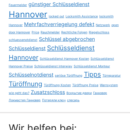
günstiger Schlüsseldienst
Feuermelder
Hannover
locked out
Locksmith Assistance
locksmith
Mehrfachverriegelung defekt
Hannover
Netzwerk
open
door Hannover
Price
Rauchmelder
Rechtliche Folgen
Riegelschloss
Schlüssel abgebrochen
schluessenotdienst
Schlüsseldienst
Schlüsseldienst
Hannover
Schlüsseldienst Hannover Kosten
Schlüsseldienst
Hannover Preise
Schlüsseldienst Interwiev
Schlüsseldienst Monteur
Tipps
Schlüsselnotdienst
seriöse Türöffnung
Türreparatur
Türöffnung
Türöffnung Kosten
Türöffnung Preise
Warnsystem
Zusatzschloss
wie geht das?
Вскрытие двери
Ганновер
Локмастер Ганновер
Потеряли ключ
слесарь
Wir helfen bei: