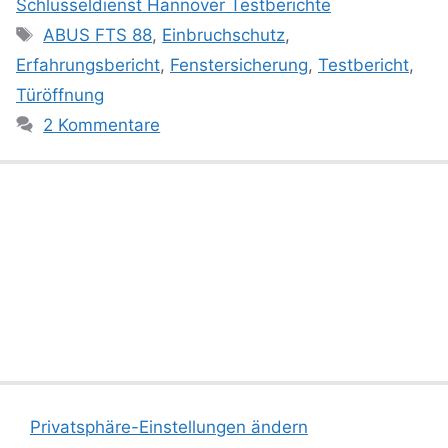
Schlüsseldienst Hannover Testberichte
Schlagwörter
ABUS FTS 88
,
Einbruchschutz
,
Erfahrungsbericht
,
Fenstersicherung
,
Testbericht
,
Türöffnung
2 Kommentare
Privatsphäre-Einstellungen ändern