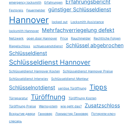
Erfahrungsbericht
emergency locksmith
Erfahrungen
günstiger Schlüsseldienst
Festpreis
Feuermelder
Hannover
locked out
Locksmith Assistance
Mehrfachverriegelung defekt
locksmith Hannover
Netzwerk
open door Hannover
Price
Rauchmelder
Rechtliche Folgen
Schlüssel abgebrochen
Riegelschloss
schluessenotdienst
Schlüsseldienst
Schlüsseldienst Hannover
Schlüsseldienst Hannover Kosten
Schlüsseldienst Hannover Preise
Schlüsseldienst Interwiev
Schlüsseldienst Monteur
Tipps
Schlüsselnotdienst
seriöse Türöffnung
Türöffnung
Türreparatur
Türöffnung Kosten
Zusatzschloss
Türöffnung Preise
Warnsystem
wie geht das?
Вскрытие двери
Ганновер
Локмастер Ганновер
Потеряли ключ
слесарь