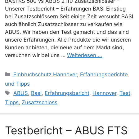
BASI KS 500 vs ABUS 2110 Zusatzschlösser –
Unserer Testbericht – Erfahrungen BASI Einstieg
bei Zusatzschlössern Seit einige Zeit versucht BASI
auch ähnlich Zusatzschlösser zu verkaufen wie
ABUS. Wir haben den Test gemacht und das sind
unsere Erfahrungen. Alle Produkte die wir unseren
Kunden anbieten, die neue auf dem Markt sind,
versuchen wir bei uns …
Weiterlesen …
Kategorien
EInbruchschutz Hannover
,
Erfahrungsberichte
und Tipps
Schlagwörter
ABUS
,
Basi
,
Erfahrungsbericht
,
Hannover
,
Test
,
Tipps
,
Zusatzschloss
Testbericht – ABUS FTS