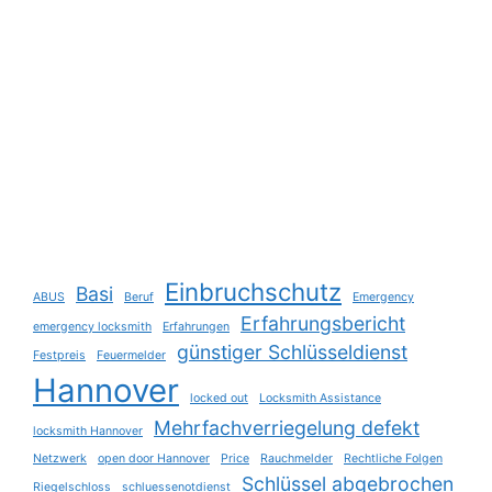
Einbruchschutz
Basi
ABUS
Beruf
Emergency
Erfahrungsbericht
emergency locksmith
Erfahrungen
günstiger Schlüsseldienst
Festpreis
Feuermelder
Hannover
locked out
Locksmith Assistance
Mehrfachverriegelung defekt
locksmith Hannover
Netzwerk
open door Hannover
Price
Rauchmelder
Rechtliche Folgen
Schlüssel abgebrochen
Riegelschloss
schluessenotdienst