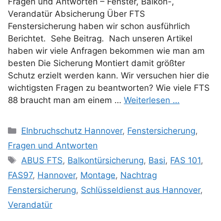
Fragen und Antworten – Fenster, Balkon-,
Verandatür Absicherung Über FTS
Fenstersicherung haben wir schon ausführlich
Berichtet. Sehe Beitrag. Nach unseren Artikel
haben wir viele Anfragen bekommen wie man am
besten Die Sicherung Montiert damit größter
Schutz erzielt werden kann. Wir versuchen hier die
wichtigsten Fragen zu beantworten? Wie viele FTS
88 braucht man am einem …
Weiterlesen …
Kategorien
EInbruchschutz Hannover
,
Fenstersicherung
,
Fragen und Antworten
Schlagwörter
ABUS FTS
,
Balkontürsicherung
,
Basi
,
FAS 101
,
FAS97
,
Hannover
,
Montage
,
Nachtrag
Fenstersicherung
,
Schlüsseldienst aus Hannover
,
Verandatür