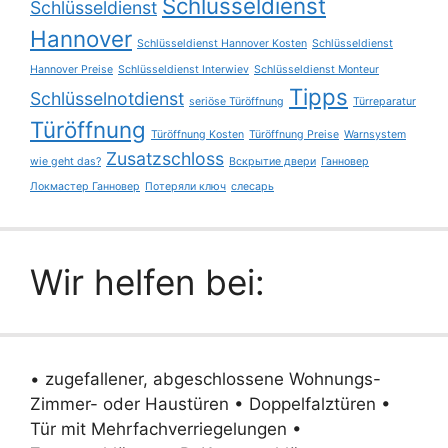
Schlüsseldienst
Schlüsseldienst
Hannover
Schlüsseldienst Hannover Kosten
Schlüsseldienst
Hannover Preise
Schlüsseldienst Interwiev
Schlüsseldienst Monteur
Tipps
Schlüsselnotdienst
seriöse Türöffnung
Türreparatur
Türöffnung
Türöffnung Kosten
Türöffnung Preise
Warnsystem
Zusatzschloss
wie geht das?
Вскрытие двери
Ганновер
Локмастер Ганновер
Потеряли ключ
слесарь
Wir helfen bei:
• zugefallener, abgeschlossene Wohnungs-
Zimmer- oder Haustüren • Doppelfalztüren •
Tür mit Mehrfachverriegelungen •