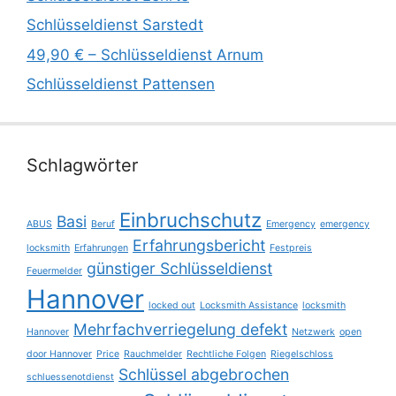
Schlüsseldienst Sarstedt
49,90 € – Schlüsseldienst Arnum
Schlüsseldienst Pattensen
Schlagwörter
Einbruchschutz
Basi
ABUS
Beruf
Emergency
emergency
Erfahrungsbericht
locksmith
Erfahrungen
Festpreis
günstiger Schlüsseldienst
Feuermelder
Hannover
locked out
Locksmith Assistance
locksmith
Mehrfachverriegelung defekt
Hannover
Netzwerk
open
door Hannover
Price
Rauchmelder
Rechtliche Folgen
Riegelschloss
Schlüssel abgebrochen
schluessenotdienst