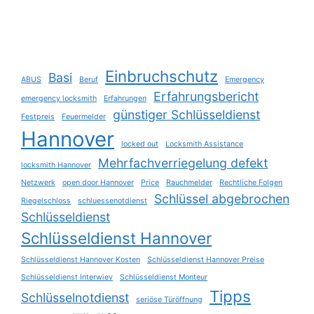
Einbruchschutz
Basi
ABUS
Beruf
Emergency
Erfahrungsbericht
emergency locksmith
Erfahrungen
günstiger Schlüsseldienst
Festpreis
Feuermelder
Hannover
locked out
Locksmith Assistance
Mehrfachverriegelung defekt
locksmith Hannover
Netzwerk
open door Hannover
Price
Rauchmelder
Rechtliche Folgen
Schlüssel abgebrochen
Riegelschloss
schluessenotdienst
Schlüsseldienst
Schlüsseldienst Hannover
Schlüsseldienst Hannover Kosten
Schlüsseldienst Hannover Preise
Schlüsseldienst Interwiev
Schlüsseldienst Monteur
Tipps
Schlüsselnotdienst
seriöse Türöffnung