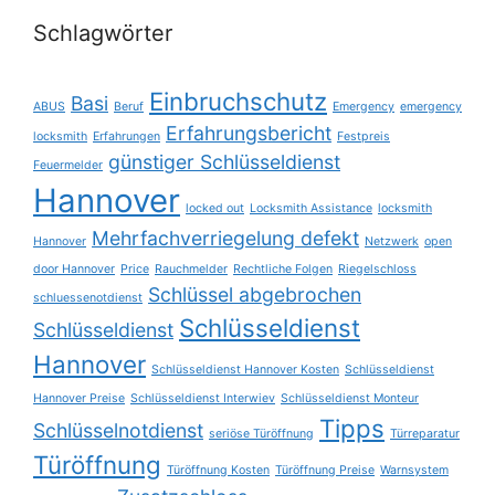
Schlagwörter
Einbruchschutz
Basi
ABUS
Beruf
Emergency
emergency
Erfahrungsbericht
locksmith
Erfahrungen
Festpreis
günstiger Schlüsseldienst
Feuermelder
Hannover
locked out
Locksmith Assistance
locksmith
Mehrfachverriegelung defekt
Hannover
Netzwerk
open
door Hannover
Price
Rauchmelder
Rechtliche Folgen
Riegelschloss
Schlüssel abgebrochen
schluessenotdienst
Schlüsseldienst
Schlüsseldienst
Hannover
Schlüsseldienst Hannover Kosten
Schlüsseldienst
Hannover Preise
Schlüsseldienst Interwiev
Schlüsseldienst Monteur
Tipps
Schlüsselnotdienst
seriöse Türöffnung
Türreparatur
Türöffnung
Türöffnung Kosten
Türöffnung Preise
Warnsystem