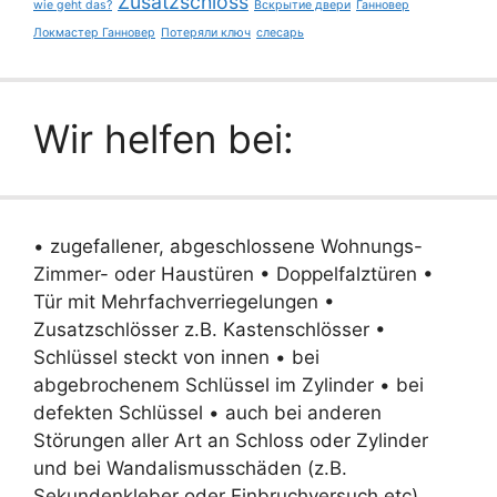
Zusatzschloss
wie geht das?
Вскрытие двери
Ганновер
Локмастер Ганновер
Потеряли ключ
слесарь
Wir helfen bei:
• zugefallener, abgeschlossene Wohnungs-
Zimmer- oder Haustüren • Doppelfalztüren •
Tür mit Mehrfachverriegelungen •
Zusatzschlösser z.B. Kastenschlösser •
Schlüssel steckt von innen • bei
abgebrochenem Schlüssel im Zylinder • bei
defekten Schlüssel • auch bei anderen
Störungen aller Art an Schloss oder Zylinder
und bei Wandalismusschäden (z.B.
Sekundenkleber oder Einbruchversuch etc)