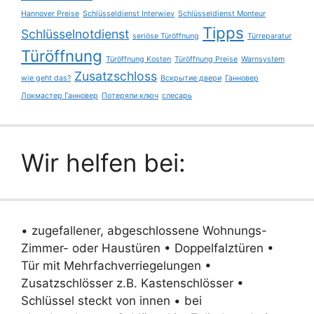
Hannover Preise
Schlüsseldienst Interwiev
Schlüsseldienst Monteur
Tipps
Schlüsselnotdienst
seriöse Türöffnung
Türreparatur
Türöffnung
Türöffnung Kosten
Türöffnung Preise
Warnsystem
Zusatzschloss
wie geht das?
Вскрытие двери
Ганновер
Локмастер Ганновер
Потеряли ключ
слесарь
Wir helfen bei:
• zugefallener, abgeschlossene Wohnungs-
Zimmer- oder Haustüren • Doppelfalztüren •
Tür mit Mehrfachverriegelungen •
Zusatzschlösser z.B. Kastenschlösser •
Schlüssel steckt von innen • bei