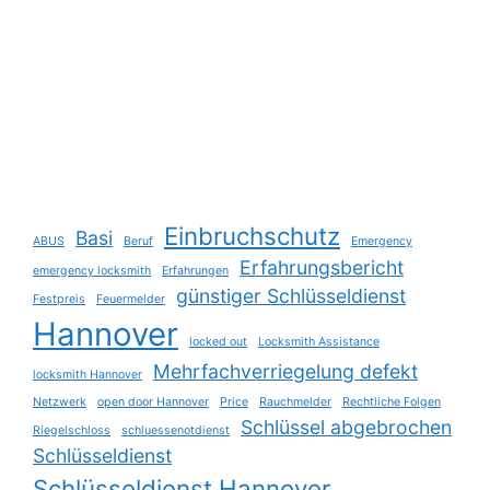
Einbruchschutz
Basi
ABUS
Beruf
Emergency
Erfahrungsbericht
emergency locksmith
Erfahrungen
günstiger Schlüsseldienst
Festpreis
Feuermelder
Hannover
locked out
Locksmith Assistance
Mehrfachverriegelung defekt
locksmith Hannover
Netzwerk
open door Hannover
Price
Rauchmelder
Rechtliche Folgen
Schlüssel abgebrochen
Riegelschloss
schluessenotdienst
Schlüsseldienst
Schlüsseldienst Hannover