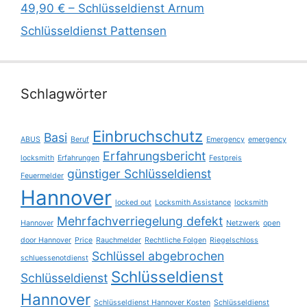
49,90 € – Schlüsseldienst Arnum
Schlüsseldienst Pattensen
Schlagwörter
Einbruchschutz
Basi
ABUS
Beruf
Emergency
emergency
Erfahrungsbericht
locksmith
Erfahrungen
Festpreis
günstiger Schlüsseldienst
Feuermelder
Hannover
locked out
Locksmith Assistance
locksmith
Mehrfachverriegelung defekt
Hannover
Netzwerk
open
door Hannover
Price
Rauchmelder
Rechtliche Folgen
Riegelschloss
Schlüssel abgebrochen
schluessenotdienst
Schlüsseldienst
Schlüsseldienst
Hannover
Schlüsseldienst Hannover Kosten
Schlüsseldienst