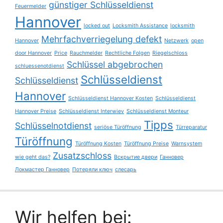
günstiger Schlüsseldienst
Feuermelder
Hannover
locked out
Locksmith Assistance
locksmith
Mehrfachverriegelung defekt
Hannover
Netzwerk
open
door Hannover
Price
Rauchmelder
Rechtliche Folgen
Riegelschloss
Schlüssel abgebrochen
schluessenotdienst
Schlüsseldienst
Schlüsseldienst
Hannover
Schlüsseldienst Hannover Kosten
Schlüsseldienst
Hannover Preise
Schlüsseldienst Interwiev
Schlüsseldienst Monteur
Tipps
Schlüsselnotdienst
seriöse Türöffnung
Türreparatur
Türöffnung
Türöffnung Kosten
Türöffnung Preise
Warnsystem
Zusatzschloss
wie geht das?
Вскрытие двери
Ганновер
Локмастер Ганновер
Потеряли ключ
слесарь
Wir helfen bei: