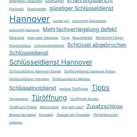
Erfahrungsbericht
emergency locksmith
Erfahrungen
günstiger Schlüsseldienst
Festpreis
Feuermelder
Hannover
locked out
Locksmith Assistance
Mehrfachverriegelung defekt
locksmith Hannover
Netzwerk
open door Hannover
Price
Rauchmelder
Rechtliche Folgen
Schlüssel abgebrochen
Riegelschloss
schluessenotdienst
Schlüsseldienst
Schlüsseldienst Hannover
Schlüsseldienst Hannover Kosten
Schlüsseldienst Hannover Preise
Schlüsseldienst Interwiev
Schlüsseldienst Monteur
Tipps
Schlüsselnotdienst
seriöse Türöffnung
Türöffnung
Türreparatur
Türöffnung Kosten
Zusatzschloss
Türöffnung Preise
Warnsystem
wie geht das?
Вскрытие двери
Ганновер
Локмастер Ганновер
Потеряли ключ
слесарь