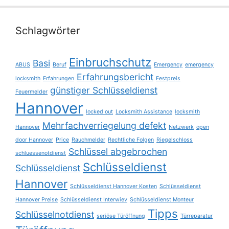
Schlagwörter
Einbruchschutz
Basi
ABUS
Beruf
Emergency
emergency
Erfahrungsbericht
locksmith
Erfahrungen
Festpreis
günstiger Schlüsseldienst
Feuermelder
Hannover
locked out
Locksmith Assistance
locksmith
Mehrfachverriegelung defekt
Hannover
Netzwerk
open
door Hannover
Price
Rauchmelder
Rechtliche Folgen
Riegelschloss
Schlüssel abgebrochen
schluessenotdienst
Schlüsseldienst
Schlüsseldienst
Hannover
Schlüsseldienst Hannover Kosten
Schlüsseldienst
Hannover Preise
Schlüsseldienst Interwiev
Schlüsseldienst Monteur
Tipps
Schlüsselnotdienst
seriöse Türöffnung
Türreparatur