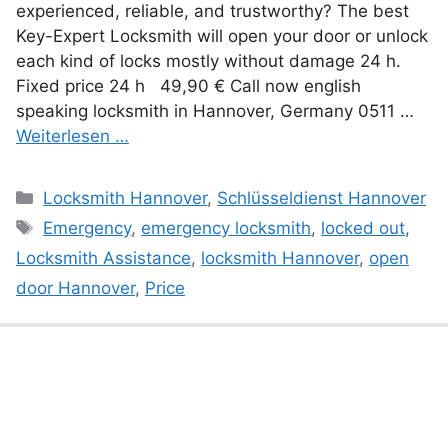
experienced, reliable, and trustworthy? The best
Key-Expert Locksmith will open your door or unlock
each kind of locks mostly without damage 24 h.
Fixed price 24 h 49,90 € Call now english
speaking locksmith in Hannover, Germany 0511 …
Weiterlesen …
Kategorien
Locksmith Hannover
,
Schlüsseldienst Hannover
Schlagwörter
Emergency
,
emergency locksmith
,
locked out
,
Locksmith Assistance
,
locksmith Hannover
,
open
door Hannover
,
Price