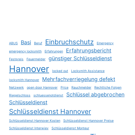
Einbruchschutz
Basi
ABUS
Beruf
Emergency
Erfahrungsbericht
emergency locksmith
Erfahrungen
günstiger Schlüsseldienst
Festpreis
Feuermelder
Hannover
locked out
Locksmith Assistance
Mehrfachverriegelung defekt
locksmith Hannover
Netzwerk
open door Hannover
Price
Rauchmelder
Rechtliche Folgen
Schlüssel abgebrochen
Riegelschloss
schluessenotdienst
Schlüsseldienst
Schlüsseldienst Hannover
Schlüsseldienst Hannover Kosten
Schlüsseldienst Hannover Preise
Schlüsseldienst Interwiev
Schlüsseldienst Monteur