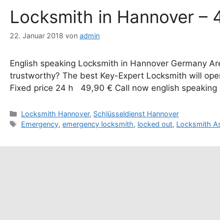
Locksmith in Hannover – 4
22. Januar 2018
von
admin
English speaking Locksmith in Hannover Germany Are 
trustworthy? The best Key-Expert Locksmith will ope
Fixed price 24 h 49,90 € Call now english speaking
Kategorien
Locksmith Hannover
,
Schlüsseldienst Hannover
Schlagwörter
Emergency
,
emergency locksmith
,
locked out
,
Locksmith A