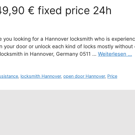
9,90 € fixed price 24h
you looking for a Hannover locksmith who is experience
n your door or unlock each kind of locks mostly witho
 locksmith in Hannover, Germany 0511 …
Weiterlesen …
ssistance
,
locksmith Hannover
,
open door Hannover
,
Price