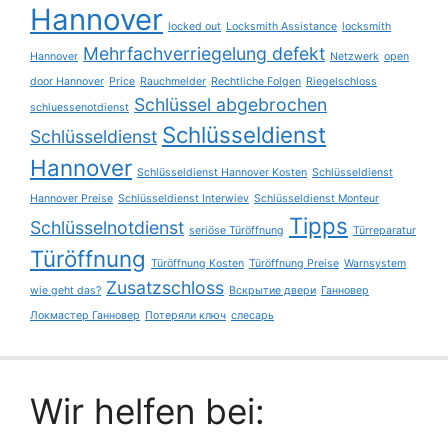
Hannover
locked out
Locksmith Assistance
locksmith
Mehrfachverriegelung defekt
Hannover
Netzwerk
open
door Hannover
Price
Rauchmelder
Rechtliche Folgen
Riegelschloss
Schlüssel abgebrochen
schluessenotdienst
Schlüsseldienst
Schlüsseldienst
Hannover
Schlüsseldienst Hannover Kosten
Schlüsseldienst
Hannover Preise
Schlüsseldienst Interwiev
Schlüsseldienst Monteur
Tipps
Schlüsselnotdienst
seriöse Türöffnung
Türreparatur
Türöffnung
Türöffnung Kosten
Türöffnung Preise
Warnsystem
Zusatzschloss
wie geht das?
Вскрытие двери
Ганновер
Локмастер Ганновер
Потеряли ключ
слесарь
Wir helfen bei: