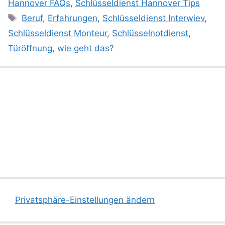
Hannover FAQs
,
Schlüsseldienst Hannover Tips
Schlagwörter
Beruf
,
Erfahrungen
,
Schlüsseldienst Interwiev
,
Schlüsseldienst Monteur
,
Schlüsselnotdienst
,
Türöffnung
,
wie geht das?
Privatsphäre-Einstellungen ändern