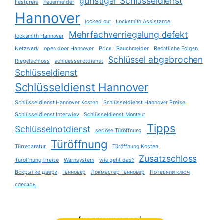
günstiger Schlüsseldienst
Festpreis
Feuermelder
Hannover
locked out
Locksmith Assistance
Mehrfachverriegelung defekt
locksmith Hannover
Netzwerk
open door Hannover
Price
Rauchmelder
Rechtliche Folgen
Schlüssel abgebrochen
Riegelschloss
schluessenotdienst
Schlüsseldienst
Schlüsseldienst Hannover
Schlüsseldienst Hannover Kosten
Schlüsseldienst Hannover Preise
Schlüsseldienst Interwiev
Schlüsseldienst Monteur
Tipps
Schlüsselnotdienst
seriöse Türöffnung
Türöffnung
Türreparatur
Türöffnung Kosten
Zusatzschloss
Türöffnung Preise
Warnsystem
wie geht das?
Вскрытие двери
Ганновер
Локмастер Ганновер
Потеряли ключ
слесарь
[sv_provenexpert]