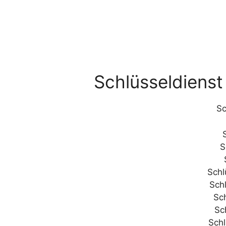
Schlüsseldiens
Sc
S
Schl
Sch
Sc
Sc
Sch