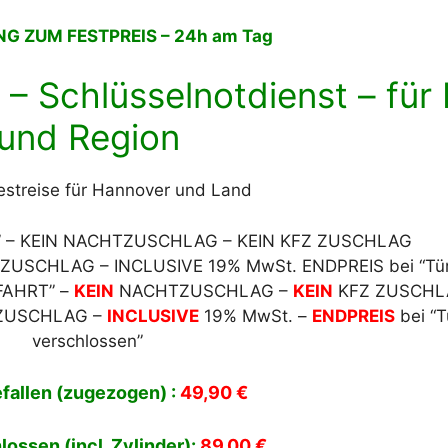
G ZUM FESTPREIS – 24h am Tag
 – Schlüsselnotdienst – fü
und Region
estreise für Hannover und Land
RT” – KEIN NACHTZUSCHLAG – KEIN KFZ ZUSCHLAG
SCHLAG – INCLUSIVE 19% MwSt. ENDPREIS bei “Tür 
NFAHRT” –
KEIN
NACHTZUSCHLAG –
KEIN
KFZ ZUSCHL
 ZUSCHLAG –
INCLUSIVE
19% MwSt. –
ENDPREIS
bei “T
verschlossen”
fallen (zugezogen) :
49,90 €
lossen (incl. Zylinder):
89,00 €