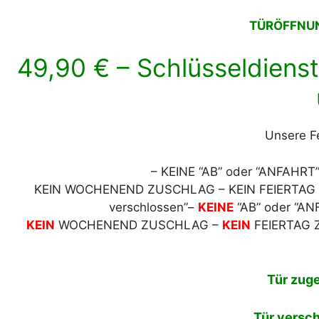
TÜRÖFFNUN
49,90 € – Schlüsseldienst
Unsere F
– KEINE “AB” oder “ANFAH
KEIN WOCHENEND ZUSCHLAG – KEIN FEIERTAG ZU
verschlossen”–
KEINE
“AB” oder “A
KEIN
WOCHENEND ZUSCHLAG –
KEIN
FEIERTAG
Tür zuge
Tür versch