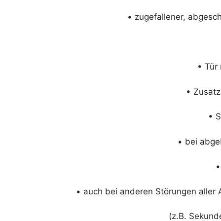
• zugefallener, abges
• Tür
• Zusatz
• S
• bei abge
•
• auch bei anderen Störungen aller
(z.B. Sekund