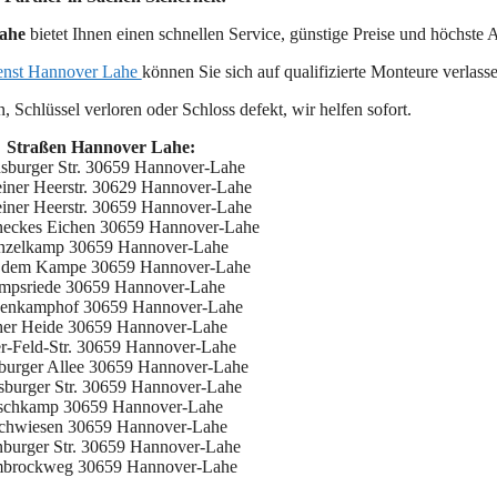
ahe
bietet Ihnen einen schnellen Service, günstige Preise und höchste A
ienst Hannover Lahe
können Sie sich auf qualifizierte Monteure verlass
 Schlüssel verloren oder Schloss defekt, wir helfen sofort.
Straßen Hannover Lahe:
sburger Str. 30659 Hannover-Lahe
einer Heerstr. 30629 Hannover-Lahe
einer Heerstr. 30659 Hannover-Lahe
eckes Eichen 30659 Hannover-Lahe
nzelkamp 30659 Hannover-Lahe
r dem Kampe 30659 Hannover-Lahe
mpsriede 30659 Hannover-Lahe
genkamphof 30659 Hannover-Lahe
er Heide 30659 Hannover-Lahe
r-Feld-Str. 30659 Hannover-Lahe
burger Allee 30659 Hannover-Lahe
burger Str. 30659 Hannover-Lahe
schkamp 30659 Hannover-Lahe
chwiesen 30659 Hannover-Lahe
nburger Str. 30659 Hannover-Lahe
brockweg 30659 Hannover-Lahe