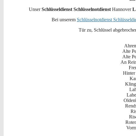
Unser
Schlüsseldienst Schlüsselnotdienst
Hannover
L
Bei unserem
Schlüsselnotdienst Schlüsseld
Tür zu, Schlüssel abgebrochen,
Ahren
Alte P
Alte P
An Rein
Fre
Hinte
Ka
Klin
Lah
Lahe
Olden
Rends
Ri
Ris
Rote
Vorm