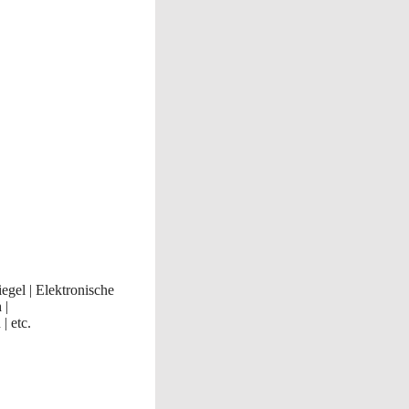
iegel | Elektronische
n
|
| etc.