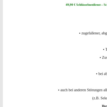
49,90 € Schlüsselnotdienst – S
• zugefallener, ab
• 
• Zu
• bei 
• auch bei anderen Störungen al
(z.B. Sek
Ihr