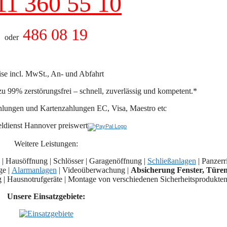
11 360 55 10
486 08 19
oder
ise incl. MwSt., An- und Abfahrt
zu 99% zerstörungsfrei – schnell, zuverlässig und kompetent.*
hlungen und Kartenzahlungen EC, Visa, Maestro etc
Weitere Leistungen:
 | Hausöffnung | Schlösser | Garagenöffnung |
Schließanlagen
| Panzerr
ge |
Alarmanlagen
| Videoüberwachung |
Absicherung Fenster, Türe
 | Hausnotrufgeräte | Montage von verschiedenen Sicherheitsprodukten 
Unsere Einsatzgebiete: