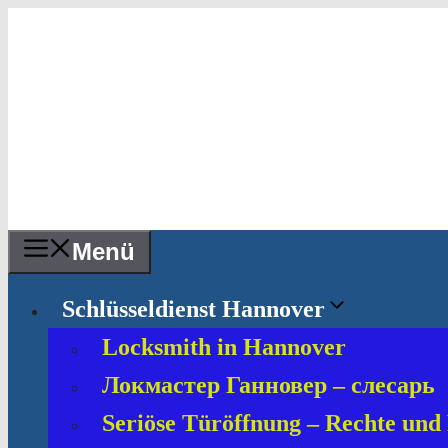
Zum
Inhalt
springen
Menü
Schlüsseldienst Hannover
Locksmith in Hannover
Локмастер Ганновер – слесарь
Seriöse Türöffnung – Rechte und 