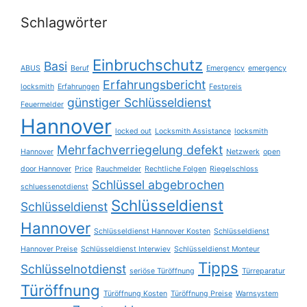
Schlagwörter
Einbruchschutz
Basi
ABUS
Beruf
Emergency
emergency
Erfahrungsbericht
locksmith
Erfahrungen
Festpreis
günstiger Schlüsseldienst
Feuermelder
Hannover
locked out
Locksmith Assistance
locksmith
Mehrfachverriegelung defekt
Hannover
Netzwerk
open
door Hannover
Price
Rauchmelder
Rechtliche Folgen
Riegelschloss
Schlüssel abgebrochen
schluessenotdienst
Schlüsseldienst
Schlüsseldienst
Hannover
Schlüsseldienst Hannover Kosten
Schlüsseldienst
Hannover Preise
Schlüsseldienst Interwiev
Schlüsseldienst Monteur
Tipps
Schlüsselnotdienst
seriöse Türöffnung
Türreparatur
Türöffnung
Türöffnung Kosten
Türöffnung Preise
Warnsystem