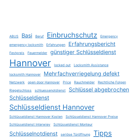
Einbruchschutz
Basi
ABUS
Beruf
Emergency
Erfahrungsbericht
emergency locksmith
Erfahrungen
günstiger Schlüsseldienst
Festpreis
Feuermelder
Hannover
locked out
Locksmith Assistance
Mehrfachverriegelung defekt
locksmith Hannover
Netzwerk
open door Hannover
Price
Rauchmelder
Rechtliche Folgen
Schlüssel abgebrochen
Riegelschloss
schluessenotdienst
Schlüsseldienst
Schlüsseldienst Hannover
Schlüsseldienst Hannover Kosten
Schlüsseldienst Hannover Preise
Schlüsseldienst Interwiev
Schlüsseldienst Monteur
Tipps
Schlüsselnotdienst
seriöse Türöffnung