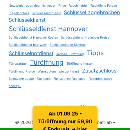
Netzwerk
open door Hannover
Price
Rauchmelder
Rechtliche Folgen
Schlüssel abgebrochen
Riegelschloss
schluessenotdienst
Schlüsseldienst
Schlüsseldienst Hannover
Schlüsseldienst Hannover Kosten
Schlüsseldienst Hannover Preise
Schlüsseldienst Interwiev
Schlüsseldienst Monteur
Tipps
Schlüsselnotdienst
seriöse Türöffnung
Türöffnung
Türreparatur
Türöffnung Kosten
Zusatzschloss
Türöffnung Preise
Warnsystem
wie geht das?
Вскрытие двери
Ганновер
Локмастер Ганновер
Потеряли ключ
слесарь
[sv_provenexpert]
Ab 01.09.25 •
Türöffnung nur 59,90
© 2026 Schlüsseldienst Hannover Fachbetrieb
•
Erstellt mit
GeneratePress
€ Endpreis → hier