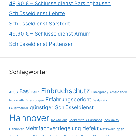
49,90 € – Schlüsseldienst Barsinghausen
Schlüsseldienst Lehrte
Schlüsseldienst Sarstedt
49,90 € – Schlüsseldienst Arnum
Schlüsseldienst Pattensen
Schlagwörter
Einbruchschutz
Basi
ABUS
Beruf
Emergency
emergency
Erfahrungsbericht
locksmith
Erfahrungen
Festpreis
günstiger Schlüsseldienst
Feuermelder
Hannover
locked out
Locksmith Assistance
locksmith
Mehrfachverriegelung defekt
Hannover
Netzwerk
open