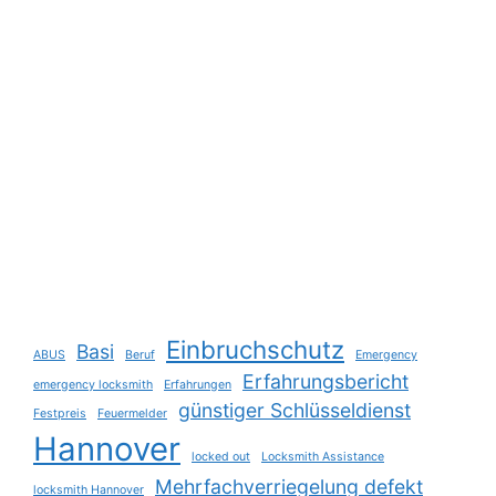
Einbruchschutz
Basi
ABUS
Beruf
Emergency
Erfahrungsbericht
emergency locksmith
Erfahrungen
günstiger Schlüsseldienst
Festpreis
Feuermelder
Hannover
locked out
Locksmith Assistance
Mehrfachverriegelung defekt
locksmith Hannover