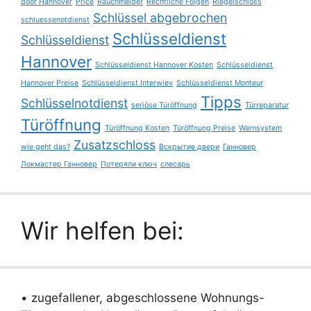
door Hannover
Price
Rauchmelder
Rechtliche Folgen
Riegelschloss
Schlüssel abgebrochen
schluessenotdienst
Schlüsseldienst
Schlüsseldienst
Hannover
Schlüsseldienst Hannover Kosten
Schlüsseldienst
Hannover Preise
Schlüsseldienst Interwiev
Schlüsseldienst Monteur
Tipps
Schlüsselnotdienst
seriöse Türöffnung
Türreparatur
Türöffnung
Türöffnung Kosten
Türöffnung Preise
Warnsystem
Zusatzschloss
wie geht das?
Вскрытие двери
Ганновер
Локмастер Ганновер
Потеряли ключ
слесарь
Wir helfen bei:
• zugefallener, abgeschlossene Wohnungs-