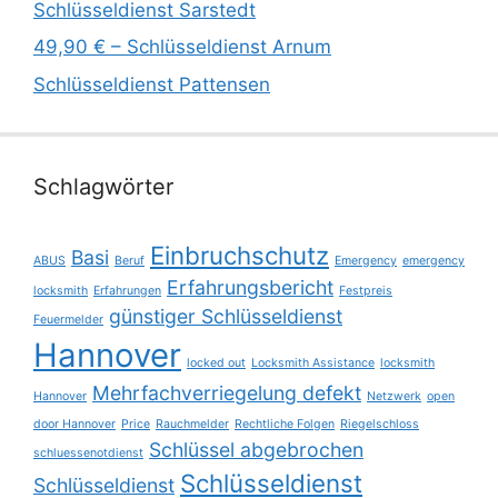
Schlüsseldienst Sarstedt
49,90 € – Schlüsseldienst Arnum
Schlüsseldienst Pattensen
Schlagwörter
Einbruchschutz
Basi
ABUS
Beruf
Emergency
emergency
Erfahrungsbericht
locksmith
Erfahrungen
Festpreis
günstiger Schlüsseldienst
Feuermelder
Hannover
locked out
Locksmith Assistance
locksmith
Mehrfachverriegelung defekt
Hannover
Netzwerk
open
door Hannover
Price
Rauchmelder
Rechtliche Folgen
Riegelschloss
Schlüssel abgebrochen
schluessenotdienst
Schlüsseldienst
Schlüsseldienst