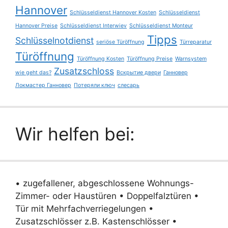
Hannover
Schlüsseldienst Hannover Kosten
Schlüsseldienst
Hannover Preise
Schlüsseldienst Interwiev
Schlüsseldienst Monteur
Tipps
Schlüsselnotdienst
seriöse Türöffnung
Türreparatur
Türöffnung
Türöffnung Kosten
Türöffnung Preise
Warnsystem
Zusatzschloss
wie geht das?
Вскрытие двери
Ганновер
Локмастер Ганновер
Потеряли ключ
слесарь
Wir helfen bei:
• zugefallener, abgeschlossene Wohnungs-
Zimmer- oder Haustüren • Doppelfalztüren •
Tür mit Mehrfachverriegelungen •
Zusatzschlösser z.B. Kastenschlösser •