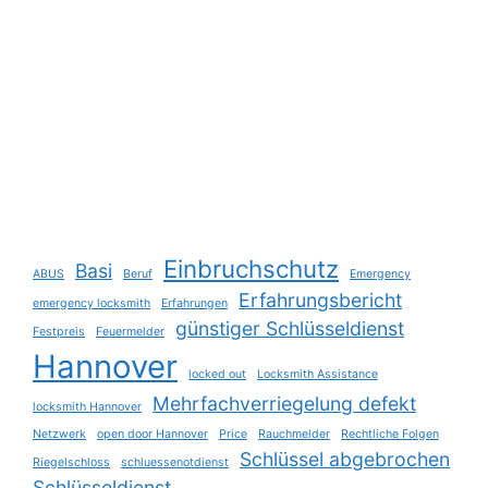
Einbruchschutz
Basi
ABUS
Beruf
Emergency
Erfahrungsbericht
emergency locksmith
Erfahrungen
günstiger Schlüsseldienst
Festpreis
Feuermelder
Hannover
locked out
Locksmith Assistance
Mehrfachverriegelung defekt
locksmith Hannover
Netzwerk
open door Hannover
Price
Rauchmelder
Rechtliche Folgen
Schlüssel abgebrochen
Riegelschloss
schluessenotdienst
Schlüsseldienst