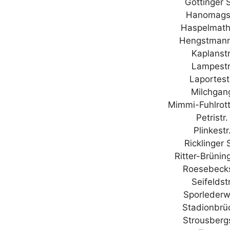
Göttinger 
Hanomagst
Haspelmath
Hengstmann
Kaplanst
Lampestr
Laportes
Milchgan
Mimmi-Fuhlrot
Petrist
Plinkest
Ricklinger
Ritter-Brüni
Roesebeck
Seifelds
Sporleder
Stadionbrü
Strousberg