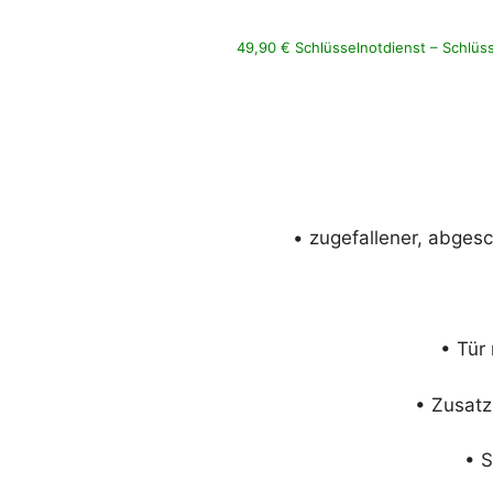
49,90 € Schlüsselnotdienst – Schlüs
• zugefallener, abges
• Tür
• Zusatz
• S