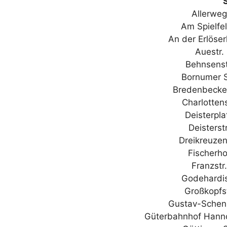
Allerwe
Am Spielf
An der Erlöse
Auestr
Behnsens
Bornumer 
Bredenbecke
Charlotten
Deisterpl
Deisters
Dreikreuze
Fischerh
Franzst
Godehardi
Großkopfs
Gustav-Schen
Güterbahnhof Hann