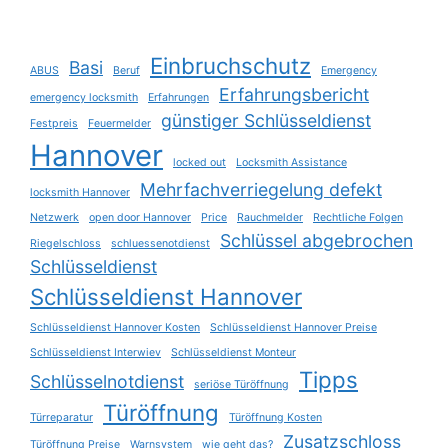
Einbruchschutz
Basi
ABUS
Beruf
Emergency
Erfahrungsbericht
emergency locksmith
Erfahrungen
günstiger Schlüsseldienst
Festpreis
Feuermelder
Hannover
locked out
Locksmith Assistance
Mehrfachverriegelung defekt
locksmith Hannover
Netzwerk
open door Hannover
Price
Rauchmelder
Rechtliche Folgen
Schlüssel abgebrochen
Riegelschloss
schluessenotdienst
Schlüsseldienst
Schlüsseldienst Hannover
Schlüsseldienst Hannover Kosten
Schlüsseldienst Hannover Preise
Schlüsseldienst Interwiev
Schlüsseldienst Monteur
Tipps
Schlüsselnotdienst
seriöse Türöffnung
Türöffnung
Türreparatur
Türöffnung Kosten
Zusatzschloss
Türöffnung Preise
Warnsystem
wie geht das?