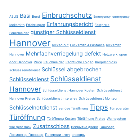
Einbruchschutz
Basi
ABUS
Beruf
Emergency
emergency
Erfahrungsbericht
locksmith
Erfahrungen
Festpreis
günstiger Schlüsseldienst
Feuermelder
Hannover
locked out
Locksmith Assistance
locksmith
Mehrfachverriegelung defekt
Hannover
Netzwerk
open
door Hannover
Price
Rauchmelder
Rechtliche Folgen
Riegelschloss
Schlüssel abgebrochen
schluessenotdienst
Schlüsseldienst
Schlüsseldienst
Hannover
Schlüsseldienst Hannover Kosten
Schlüsseldienst
Hannover Preise
Schlüsseldienst Interwiev
Schlüsseldienst Monteur
Tipps
Schlüsselnotdienst
seriöse Türöffnung
Türreparatur
Türöffnung
Türöffnung Kosten
Türöffnung Preise
Warnsystem
Zusatzschloss
wie geht das?
Вскрытие двери
Ганновер
Локмастер Ганновер
Потеряли ключ
слесарь