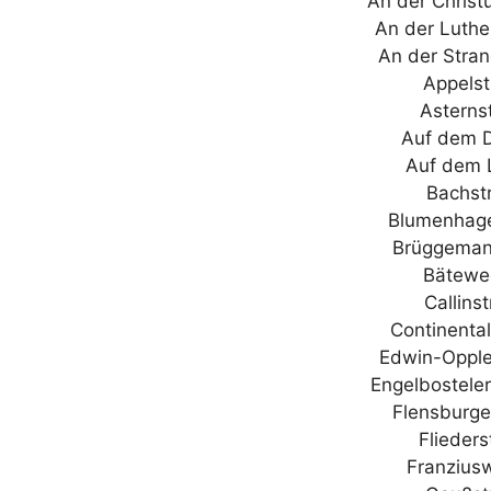
An der Chris
An der Luthe
An der Stra
Appelst
Asterns
Auf dem 
Auf dem 
Bachst
Blumenhage
Brüggeman
Bätewe
Callins
Continenta
Edwin-Opple
Engelbostel
Flensburge
Flieder
Franzius