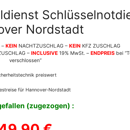
ldienst Schlüsselnotdi
ver Nordstadt
” –
KEIN
NACHTZUSCHLAG –
KEIN
KFZ ZUSCHLAG
 ZUSCHLAG –
INCLUSIVE
19% MwSt. –
ENDPREIS
bei “T
verschlossen”
cherheitstechnik preiswert
estreise für Hannover-Nordstadt
gefallen (zugezogen) :
49,90 €