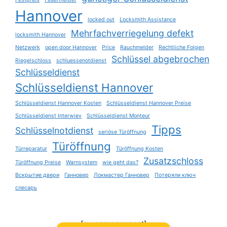
Hannover
locked out
Locksmith Assistance
Mehrfachverriegelung defekt
locksmith Hannover
Netzwerk
open door Hannover
Price
Rauchmelder
Rechtliche Folgen
Schlüssel abgebrochen
Riegelschloss
schluessenotdienst
Schlüsseldienst
Schlüsseldienst Hannover
Schlüsseldienst Hannover Kosten
Schlüsseldienst Hannover Preise
Schlüsseldienst Interwiev
Schlüsseldienst Monteur
Tipps
Schlüsselnotdienst
seriöse Türöffnung
Türöffnung
Türreparatur
Türöffnung Kosten
Zusatzschloss
Türöffnung Preise
Warnsystem
wie geht das?
Вскрытие двери
Ганновер
Локмастер Ганновер
Потеряли ключ
слесарь
[sv_provenexpert]