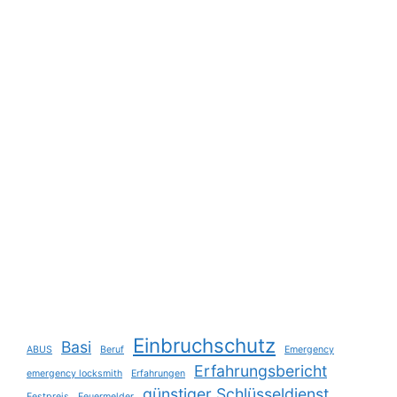
Einbruchschutz
Basi
ABUS
Beruf
Emergency
Erfahrungsbericht
emergency locksmith
Erfahrungen
günstiger Schlüsseldienst
Festpreis
Feuermelder