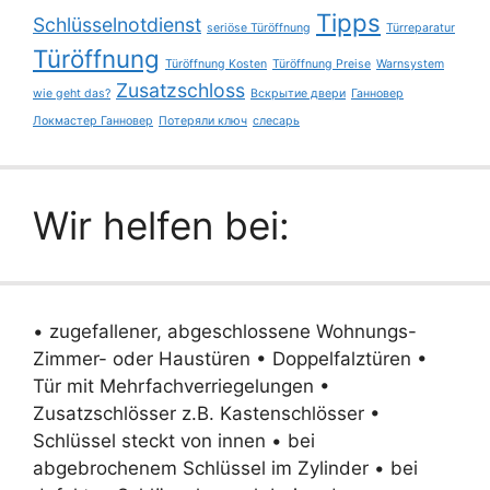
Tipps
Schlüsselnotdienst
seriöse Türöffnung
Türreparatur
Türöffnung
Türöffnung Kosten
Türöffnung Preise
Warnsystem
Zusatzschloss
wie geht das?
Вскрытие двери
Ганновер
Локмастер Ганновер
Потеряли ключ
слесарь
Wir helfen bei:
• zugefallener, abgeschlossene Wohnungs-
Zimmer- oder Haustüren • Doppelfalztüren •
Tür mit Mehrfachverriegelungen •
Zusatzschlösser z.B. Kastenschlösser •
Schlüssel steckt von innen • bei
abgebrochenem Schlüssel im Zylinder • bei