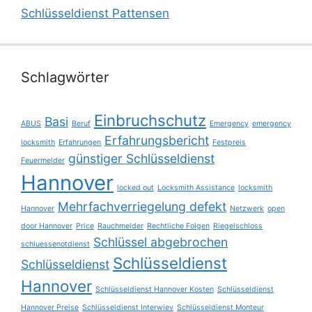
Schlüsseldienst Pattensen
Schlagwörter
Einbruchschutz
Basi
ABUS
Beruf
Emergency
emergency
Erfahrungsbericht
locksmith
Erfahrungen
Festpreis
günstiger Schlüsseldienst
Feuermelder
Hannover
locked out
Locksmith Assistance
locksmith
Mehrfachverriegelung defekt
Hannover
Netzwerk
open
door Hannover
Price
Rauchmelder
Rechtliche Folgen
Riegelschloss
Schlüssel abgebrochen
schluessenotdienst
Schlüsseldienst
Schlüsseldienst
Hannover
Schlüsseldienst Hannover Kosten
Schlüsseldienst
Hannover Preise
Schlüsseldienst Interwiev
Schlüsseldienst Monteur