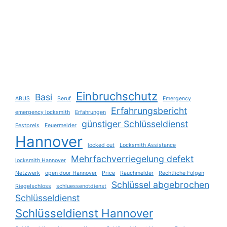
Einbruchschutz
Basi
ABUS
Beruf
Emergency
Erfahrungsbericht
emergency locksmith
Erfahrungen
günstiger Schlüsseldienst
Festpreis
Feuermelder
Hannover
locked out
Locksmith Assistance
Mehrfachverriegelung defekt
locksmith Hannover
Netzwerk
open door Hannover
Price
Rauchmelder
Rechtliche Folgen
Schlüssel abgebrochen
Riegelschloss
schluessenotdienst
Schlüsseldienst
Schlüsseldienst Hannover