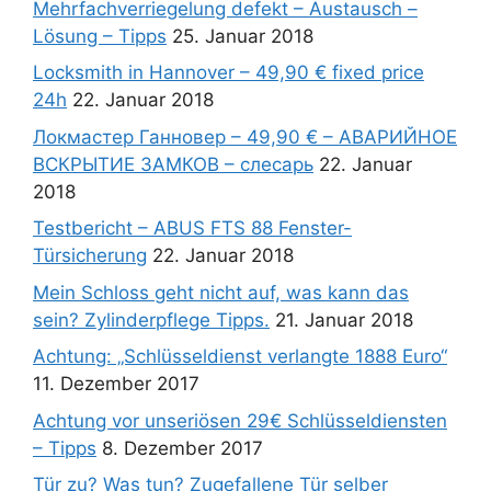
Mehrfachverriegelung defekt – Austausch –
Lösung – Tipps
25. Januar 2018
Locksmith in Hannover – 49,90 € fixed price
24h
22. Januar 2018
Локмастер Ганновер – 49,90 € – АВАРИЙНОЕ
ВСКРЫТИЕ ЗАМКОВ – слесарь
22. Januar
2018
Testbericht – ABUS FTS 88 Fenster-
Türsicherung
22. Januar 2018
Mein Schloss geht nicht auf, was kann das
sein? Zylinderpflege Tipps.
21. Januar 2018
Achtung: „Schlüsseldienst verlangte 1888 Euro“
11. Dezember 2017
Achtung vor unseriösen 29€ Schlüsseldiensten
– Tipps
8. Dezember 2017
Tür zu? Was tun? Zugefallene Tür selber